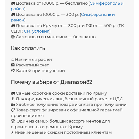
🚛 Доставка от 10000 р. — бесплатно (
Симферополь и
район
)
🚛 Доставка до 10000 р. — 300 р. (
Симферополь и
район
)
🚛 Доставка по Крыму от — 300 р. и РФ от — 400 р. (ТК
СДЭК
См. условия
)
🟢 Самовывоз из магазина — бесплатно
Как оплатить
👛Наличный расчет
🏦 Расчетный счет
💳 Картой при получении
Почему выбирают Диапазон82
🚛 Самые короткие сроки доставки по Крыму
🚩 Для юридических лиц безналичный расчет с НДС
🏡 Удобное получение товара и оплата при получении
📋 Товар сертифицирован с официальной гарантией
производителя
🏆 Один из самых больших ассортиментов для
строительства и ремонта в Крыму
⚡ Низкие цены и скидки постоянным клиентам