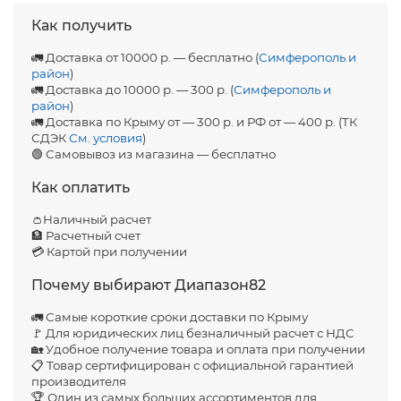
Как получить
🚛 Доставка от 10000 р. — бесплатно (
Симферополь и
район
)
🚛 Доставка до 10000 р. — 300 р. (
Симферополь и
район
)
🚛 Доставка по Крыму от — 300 р. и РФ от — 400 р. (ТК
СДЭК
См. условия
)
🟢 Самовывоз из магазина — бесплатно
Как оплатить
👛Наличный расчет
🏦 Расчетный счет
💳 Картой при получении
Почему выбирают Диапазон82
🚛 Самые короткие сроки доставки по Крыму
🚩 Для юридических лиц безналичный расчет с НДС
🏡 Удобное получение товара и оплата при получении
📋 Товар сертифицирован с официальной гарантией
производителя
🏆 Один из самых больших ассортиментов для