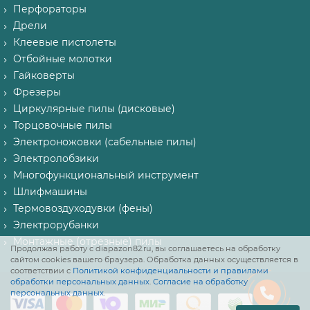
Перфораторы
Дрели
Клеевые пистолеты
Отбойные молотки
Гайковерты
Фрезеры
Циркулярные пилы (дисковые)
Торцовочные пилы
Электроножовки (сабельные пилы)
Электролобзики
Многофункциональный инструмент
Шлифмашины
Термовоздуходувки (фены)
Электрорубанки
Монтажные (отрезные) пилы
Продолжая работу с diapazon82.ru, вы соглашаетесь на обработку
сайтом cookies вашего браузера. Обработка данных осуществляется в
соответствии с
Политикой конфиденциальности и правилами
обработки персональных данных
.
Согласие на обработку
персональных данных
.