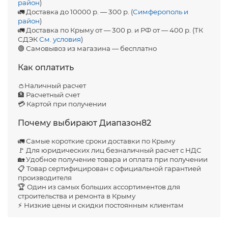
район
)
🚛 Доставка до 10000 р. — 300 р. (
Симферополь и
район
)
🚛 Доставка по Крыму от — 300 р. и РФ от — 400 р. (ТК
СДЭК
См. условия
)
🟢 Самовывоз из магазина — бесплатно
Как оплатить
👛Наличный расчет
🏦 Расчетный счет
💳 Картой при получении
Почему выбирают Диапазон82
🚛 Самые короткие сроки доставки по Крыму
🚩 Для юридических лиц безналичный расчет с НДС
🏡 Удобное получение товара и оплата при получении
📋 Товар сертифицирован с официальной гарантией
производителя
🏆 Один из самых больших ассортиментов для
строительства и ремонта в Крыму
⚡ Низкие цены и скидки постоянным клиентам