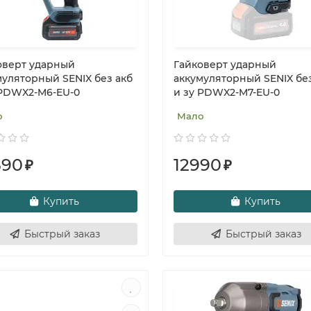
оверт ударный
Гайковерт ударный
муляторный SENIX без акб
аккумуляторный SENIX без
 PDWX2-M6-EU-0
и зу PDWX2-M7-EU-0
о
Мало
590
12990
₽
₽
Купить
Купить
Быстрый заказ
Быстрый заказ