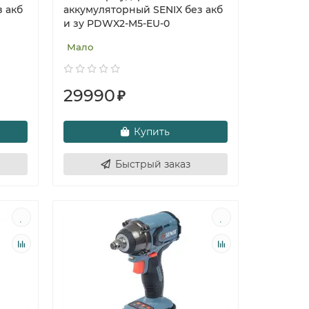
 акб
аккумуляторный SENIX без акб
и зу PDWX2-M5-EU-0
Мало
29990
₽
Купить
Быстрый заказ