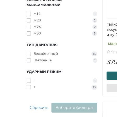
МАКСИМАЛЬНЫЙ
М14
1
М20
2
Гайк
М24
2
акку
М30
8
и зу
Мал
ТИП ДВИГАТЕЛЯ
Бесщёточный
13
Щёточный
37
1
УДАРНЫЙ РЕЖИМ
-
1
+
13
Сбросить
Выберите фильтры