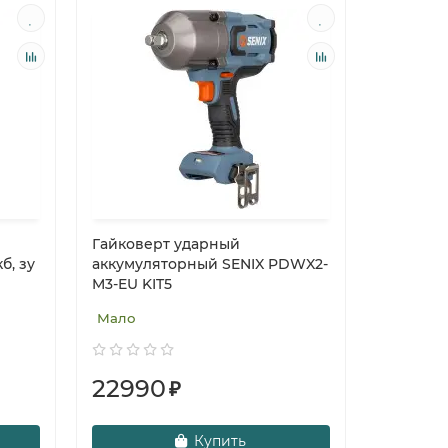
Гайковерт ударный
б, зу
аккумуляторный SENIX PDWX2-
M3-EU KIT5
Мало
22990
₽
Купить