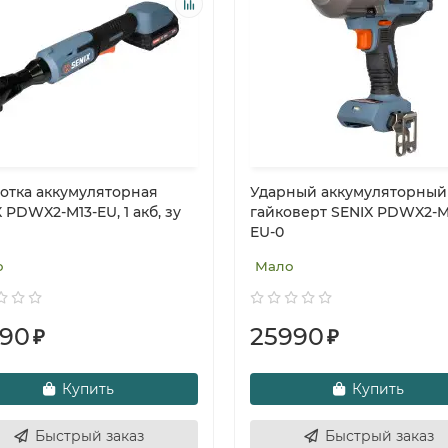
отка аккумуляторная
Ударный аккумуляторный
 PDWX2-M13-EU, 1 акб, зу
гайковерт SENIX PDWX2-M
EU-0
о
Мало
490
25990
₽
₽
Купить
Купить
Быстрый заказ
Быстрый заказ