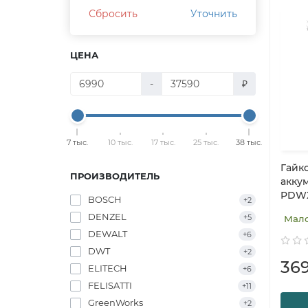
Сбросить
Уточнить
ЦЕНА
-
₽
7 тыс.
10 тыс.
17 тыс.
25 тыс.
38 тыс.
Гайк
ПРОИЗВОДИТЕЛЬ
аккум
PDWX
BOSCH
+2
DENZEL
+5
Мал
DEWALT
+6
DWT
+2
36
ELITECH
+6
FELISATTI
+11
GreenWorks
+2