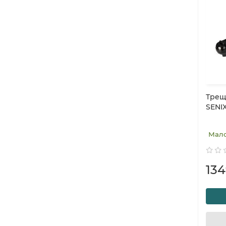
Трещ
SENIX
Мал
13