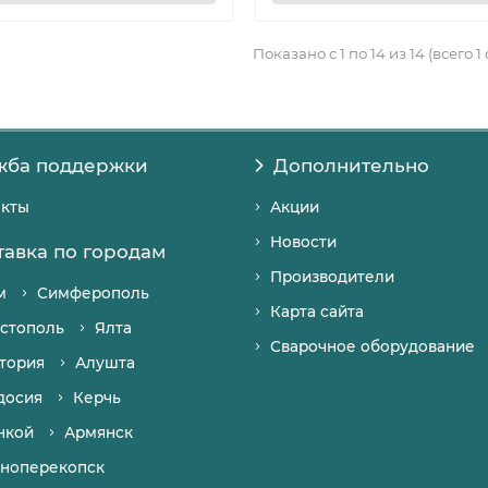
Показано с 1 по 14 из 14 (всего 1
жба поддержки
Дополнительно
акты
Акции
Новости
тавка по городам
Производители
м
Симферополь
Карта сайта
стополь
Ялта
Сварочное оборудование
тория
Алушта
досия
Керчь
нкой
Армянск
ноперекопск