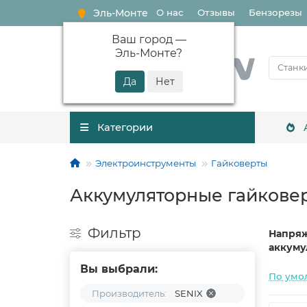
Эль-Монте
О нас
Отзывы
Бензорезы
Ваш город —
Эль-Монте
?
Категории
Электроинструменты
Гайковерты
Аккумуляторные гайкове
Фильтр
Напря
аккуму
Вы выбрали:
По умо
Производитель:
SENIX