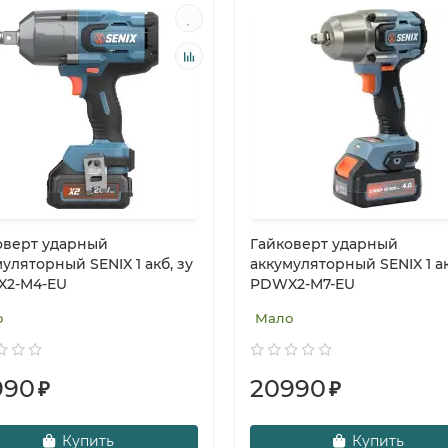
оверт ударный
Гайковерт ударный
уляторный SENIX 1 акб, зу
аккумуляторный SENIX 1 ак
2-M4-EU
PDWX2-M7-EU
о
Мало
990
20990
₽
₽
Купить
Купить