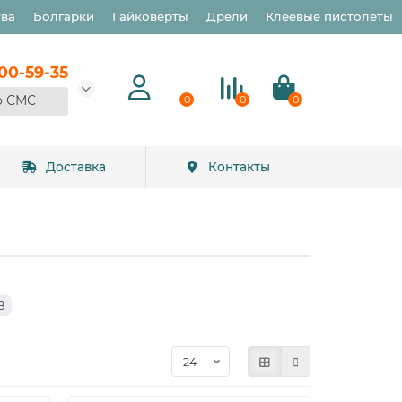
тва
Болгарки
Гайковерты
Дрели
Клеевые пистолеты
900-59-35
о СМС
0
0
0
Доставка
Контакты
В