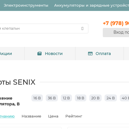
Электроинструменты
Аккумуляторы и зарядные устройс
+7 (978) 
Вход п
Акции
Новости
Оплата
рты SENIX
жение
16 В
36 В
12 В
18 В
20 В
24 В
40 
лятора, В
лчанию
Название
Цена
Рейтинг