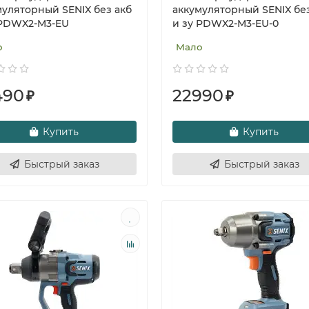
муляторный SENIX без акб
аккумуляторный SENIX без
 PDWX2-M3-EU
и зу PDWX2-M3-EU-0
о
Мало
490
22990
₽
₽
Купить
Купить
Быстрый заказ
Быстрый заказ