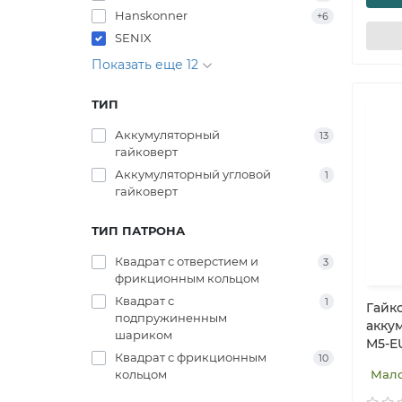
Hanskonner
+6
SENIX
Показать еще 12
ТИП
Аккумуляторный
13
гайковерт
Аккумуляторный угловой
1
гайковерт
ТИП ПАТРОНА
Квадрат с отверстием и
3
фрикционным кольцом
Квадрат с
1
Гайк
подпружиненным
акку
шариком
M5-EU
Квадрат с фрикционным
10
кольцом
Мал