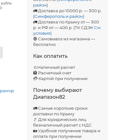
 рубль.
район
)
00
🚛 Доставка до 10000 р. — 300 р.
(
Симферополь и район
)
🚛 Доставка по Крыму от — 300
р. и РФ от — 400 р. (ТК СДЭК
См.
условия
)
🟢 Самовывоз из магазина —
бесплатно
Как оплатить
👛Наличный расчет
🏦 Расчетный счет
💳 Картой при получении
Почему выбирают
мрамор
Диапазон82
🚛 Самые короткие сроки
доставки по Крыму
🚩 Для юридических лиц
безналичный расчет с НДС
🏡 Удобное получение товара и
оплата при получении