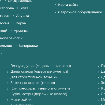
м
Симферополь
Карта сайта
стополь
Ялта
Сварочное оборудование
тория
Алушта
досия
Керчь
нкой
Армянск
ноперекопск
ольное
Запорожье
он
Воздуходувки (садовые пылесосы)
Г
Дальномеры (лазерные рулетки)
Д
Для строительной техники
Д
Заточные станки (точило)
З
Компрессоры, пневмоинструмент
К
Курвиметры (дорожные колеса)
Л
Минимойки
М