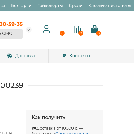
тва
Болгарки
Гайковерты
Дрели
Клеевые пистолеты
900-59-35
о СМС
0
0
0
Доставка
Контакты
900239
Как получить
🚛 Доставка от 10000 р. —
упки на
бесплатно (
Симферополь и