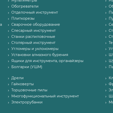
Мультиметры
Н
Обогреватели
О
Отделочный инструмент
П
Плиткорезы
Пу
а
Сварочное оборудование
С
Слесарный инструмент
С
Станки распиловочные
С
Столярный инструмент
Т
Угломеры и уклономеры
У
Установки алмазного бурения
Ш
Ящики для инструмента, органайзеры
Ш
Болгарки (УШМ)
П
Дрели
К
Гайковерты
Ф
Торцовочные пилы
Э
Многофункциональный инструмент
Ш
Электрорубанки
М