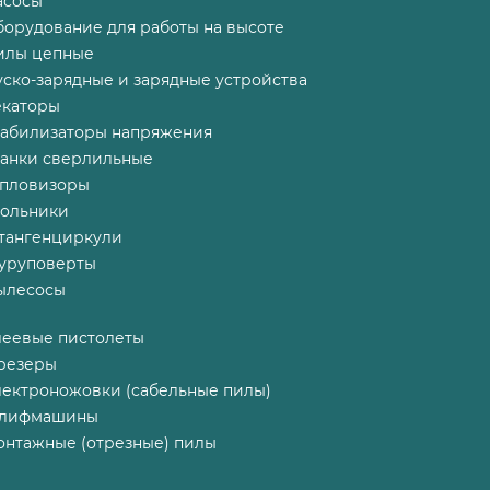
асосы
борудование для работы на высоте
илы цепные
ско-зарядные и зарядные устройства
екаторы
табилизаторы напряжения
танки сверлильные
епловизоры
гольники
тангенциркули
уруповерты
ылесосы
леевые пистолеты
резеры
лектроножовки (сабельные пилы)
лифмашины
онтажные (отрезные) пилы