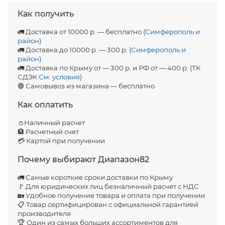
Как получить
🚛 Доставка от 10000 р. — бесплатно (
Симферополь и
район
)
🚛 Доставка до 10000 р. — 300 р. (
Симферополь и
район
)
🚛 Доставка по Крыму от — 300 р. и РФ от — 400 р. (ТК
СДЭК
См. условия
)
🟢 Самовывоз из магазина — бесплатно
Как оплатить
👛Наличный расчет
🏦 Расчетный счет
💳 Картой при получении
Почему выбирают Диапазон82
🚛 Самые короткие сроки доставки по Крыму
🚩 Для юридических лиц безналичный расчет с НДС
🏡 Удобное получение товара и оплата при получении
📋 Товар сертифицирован с официальной гарантией
производителя
🏆 Один из самых больших ассортиментов для