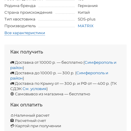
Родина бренда
Германия
Страна происхождения
Китай
Тип хвостовика
SDS-plus
Производитель
MATRIX
Все характеристики
Как получить
🚛 Доставка от 10000 р. — бесплатно (
Симферополь и
район
)
🚛 Доставка до 10000 р. — 300 р. (
Симферополь и
район
)
🚛 Доставка по Крыму от — 300 р. и РФ от — 400 р. (ТК
СДЭК
См. условия
)
🟢 Самовывоз из магазина — бесплатно
Как оплатить
👛Наличный расчет
🏦 Расчетный счет
💳 Картой при получении