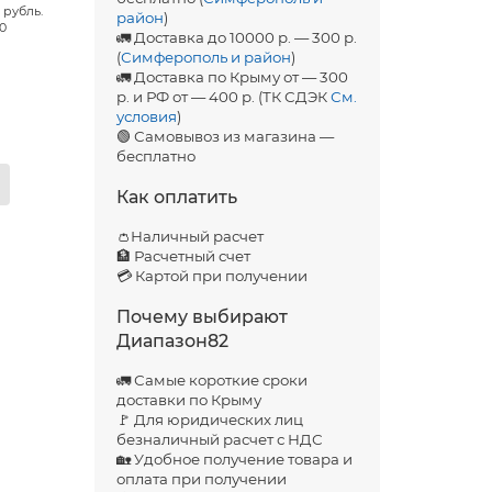
 рубль.
район
)
00
🚛 Доставка до 10000 р. — 300 р.
(
Симферополь и район
)
🚛 Доставка по Крыму от — 300
р. и РФ от — 400 р. (ТК СДЭК
См.
условия
)
🟢 Самовывоз из магазина —
бесплатно
Как оплатить
👛Наличный расчет
🏦 Расчетный счет
💳 Картой при получении
Почему выбирают
Диапазон82
🚛 Самые короткие сроки
доставки по Крыму
🚩 Для юридических лиц
безналичный расчет с НДС
🏡 Удобное получение товара и
оплата при получении