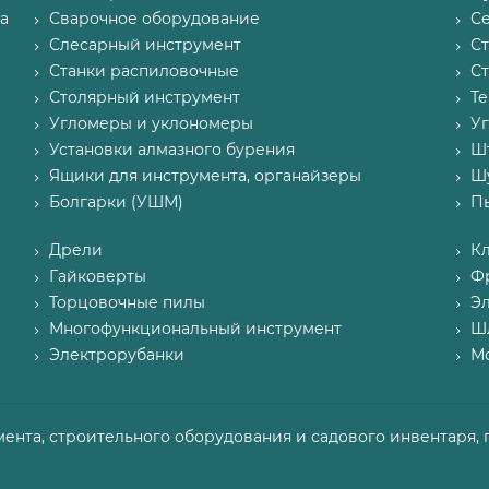
а
Сварочное оборудование
С
Слесарный инструмент
С
Станки распиловочные
С
Столярный инструмент
Т
Угломеры и уклономеры
У
Установки алмазного бурения
Ш
Ящики для инструмента, органайзеры
Ш
Болгарки (УШМ)
П
Дрели
К
Гайковерты
Ф
Торцовочные пилы
Э
Многофункциональный инструмент
Ш
Электрорубанки
М
мента, строительного оборудования и садового инвентаря, 