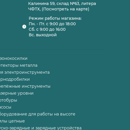
Калинина 59, склад №63, литера
ЧФТХ, (Посмотреть на карте)
Режим работы магазина:
Пн. - Пт. с 9:00 до 18:00
Сб. с 9:00 до 16:00
Вс. выходной
азонокосилки
етекторы металла
ля электроинструмента
ернодробилки
репёжные инструменты
азерные уровни
отобуры
асосы
борудование для работы на высоте
илы цепные
ско-зарядные и зарядные устройства