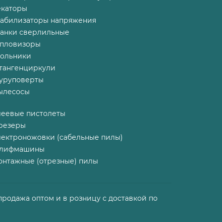
екаторы
табилизаторы напряжения
танки сверлильные
епловизоры
гольники
тангенциркули
уруповерты
ылесосы
леевые пистолеты
резеры
лектроножовки (сабельные пилы)
лифмашины
онтажные (отрезные) пилы
продажа оптом и в розницу с доставкой по