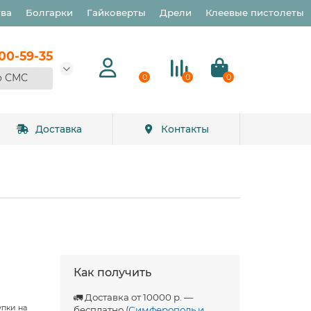
тва
Болгарки
Гайковерты
Дрели
Клеевые пистолеты
900-59-35
о СМС
0
0
0
Доставка
Контакты
Как получить
🚛 Доставка от 10000 р. —
упки на
бесплатно (
Симферополь и