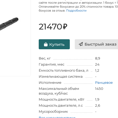
сайте после регистрации и авторизации. 1 бонус = 1
Оплачивайте бонусами до 20% стоимости товара. 1
бонусов за отзыв.
Подробности
21470
₽
Быстрый заказ
Купить
Вес, кг
8,9
Гарантия, мес
24
Ёмкость топливного бака, л
1,2
Измельчающая система
-
Исполнение
Ранцевое
Максимальный объём
1450
воздуха, куб/час
Мощность двигателя, кВт
1,9
Мощность двигателя, л.с
2,6
Мусоросборник
-
Все характеристики