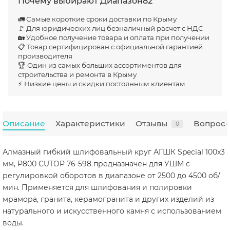
Почему выбирают Диапазон82
🚛 Самые короткие сроки доставки по Крыму
🚩 Для юридических лиц безналичный расчет с НДС
🏡 Удобное получение товара и оплата при получении
📋 Товар сертифицирован с официальной гарантией
производителя
🏆 Один из самых больших ассортиментов для
строительства и ремонта в Крыму
⚡ Низкие цены и скидки постоянным клиентам
Описание
Характеристики
Отзывы
Вопрос-
0
Алмазный гибкий шлифовальный круг АГШК Special 100x3
мм, Р800 CUTOP 76-598 предназначен для УШМ с
регулировкой оборотов в диапазоне от 2500 до 4500 об/
мин. Применяется для шлифования и полировки
мрамора, гранита, керамогранита и других изделий из
натурального и искусственного камня с использованием
воды.