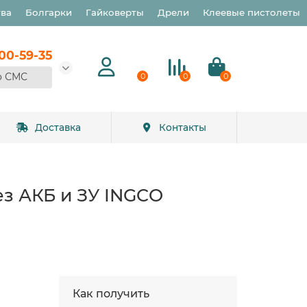
тва
Болгарки
Гайковерты
Дрели
Клеевые пистолеты
900-59-35
о СМС
0
0
0
Доставка
Контакты
ез АКБ и ЗУ INGCO
Как получить