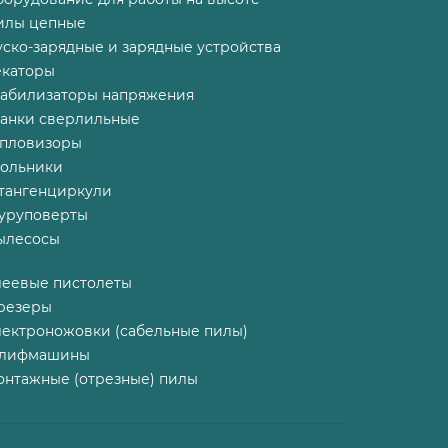
илы цепные
ско-зарядные и зарядные устройства
екаторы
табилизаторы напряжения
танки сверлильные
епловизоры
гольники
тангенциркули
уруповерты
ылесосы
леевые пистолеты
резеры
лектроножовки (сабельные пилы)
лифмашины
онтажные (отрезные) пилы