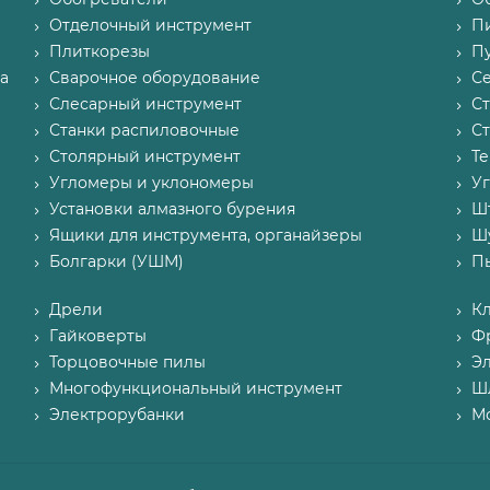
Отделочный инструмент
П
Плиткорезы
Пу
а
Сварочное оборудование
С
Слесарный инструмент
С
Станки распиловочные
С
Столярный инструмент
Т
Угломеры и уклономеры
У
Установки алмазного бурения
Ш
Ящики для инструмента, органайзеры
Ш
Болгарки (УШМ)
П
Дрели
К
Гайковерты
Ф
Торцовочные пилы
Э
Многофункциональный инструмент
Ш
Электрорубанки
М