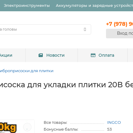
Электроинструменты
Аккумуляторы и зарядные устройс
+7 (978) 
Вход п
Акции
Новости
Оплата
иброприсоски для плитки
соска для укладки плитки 20В б
Все товары:
INGCO
Бонусные баллы:
53