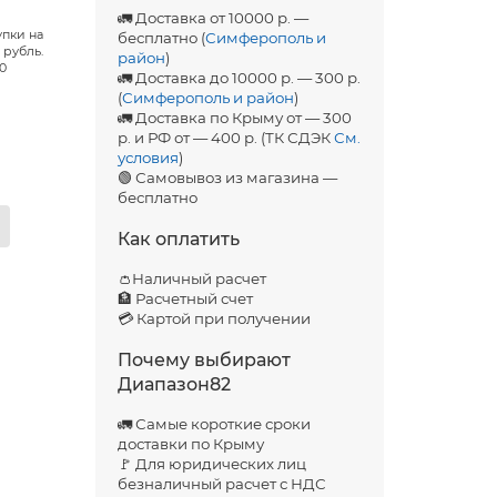
🚛 Доставка от 10000 р. —
упки на
бесплатно (
Симферополь и
 рубль.
район
)
00
🚛 Доставка до 10000 р. — 300 р.
(
Симферополь и район
)
🚛 Доставка по Крыму от — 300
р. и РФ от — 400 р. (ТК СДЭК
См.
условия
)
🟢 Самовывоз из магазина —
бесплатно
Как оплатить
👛Наличный расчет
🏦 Расчетный счет
💳 Картой при получении
Почему выбирают
Диапазон82
🚛 Самые короткие сроки
доставки по Крыму
🚩 Для юридических лиц
безналичный расчет с НДС