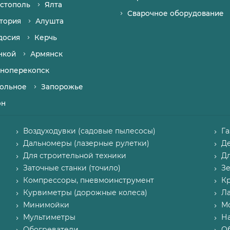
стополь
Ялта
Сварочное оборудование
тория
Алушта
досия
Керчь
нкой
Армянск
ноперекопск
ольное
Запорожье
он
Воздуходувки (садовые пылесосы)
Г
Дальномеры (лазерные рулетки)
Д
Для строительной техники
Д
Заточные станки (точило)
З
Компрессоры, пневмоинструмент
К
Курвиметры (дорожные колеса)
Л
Минимойки
М
Мультиметры
Н
Обогреватели
О