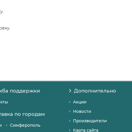
у.
овку.
жба поддержки
Дополнительно
акты
Акции
Новости
тавка по городам
Производители
м
Симферополь
Карта сайта