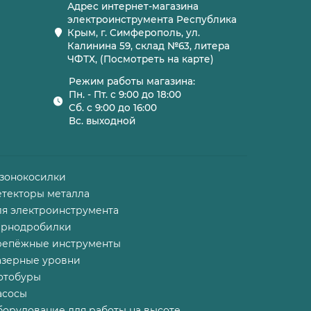
Адрес интернет-магазина
электроинструмента Республика
Крым, г. Симферополь, ул.
Калинина 59, склад №63, литера
ЧФТХ, (Посмотреть на карте)
Режим работы магазина:
Пн. - Пт. с 9:00 до 18:00
Сб. с 9:00 до 16:00
Вс. выходной
азонокосилки
етекторы металла
ля электроинструмента
ернодробилки
репёжные инструменты
азерные уровни
отобуры
асосы
борудование для работы на высоте