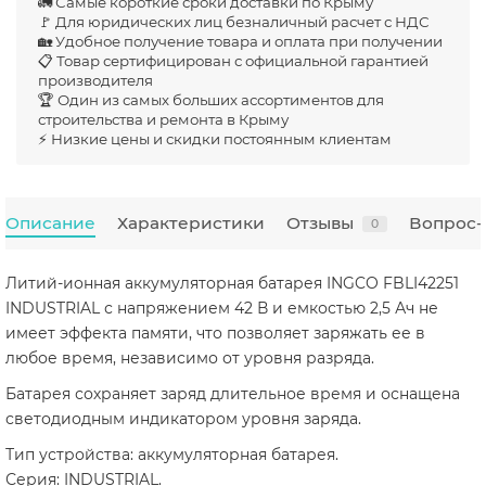
🚛 Самые короткие сроки доставки по Крыму
🚩 Для юридических лиц безналичный расчет с НДС
🏡 Удобное получение товара и оплата при получении
📋 Товар сертифицирован с официальной гарантией
производителя
🏆 Один из самых больших ассортиментов для
строительства и ремонта в Крыму
⚡ Низкие цены и скидки постоянным клиентам
Описание
Характеристики
Отзывы
Вопрос-
0
Литий-ионная аккумуляторная батарея INGCO FBLI42251
INDUSTRIAL с напряжением 42 В и емкостью 2,5 Ач не
имеет эффекта памяти, что позволяет заряжать ее в
любое время, независимо от уровня разряда.
Батарея сохраняет заряд длительное время и оснащена
светодиодным индикатором уровня заряда.
Тип устройства: аккумуляторная батарея.
Серия: INDUSTRIAL.