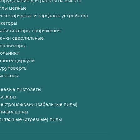
борудование для работы на высоте
илы цепные
ско-зарядные и зарядные устройства
екаторы
табилизаторы напряжения
танки сверлильные
епловизоры
гольники
тангенциркули
уруповерты
ылесосы
леевые пистолеты
резеры
лектроножовки (сабельные пилы)
лифмашины
онтажные (отрезные) пилы