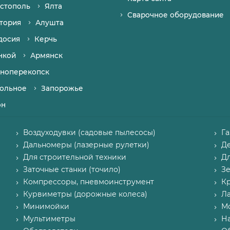
стополь
Ялта
Сварочное оборудование
тория
Алушта
досия
Керчь
нкой
Армянск
ноперекопск
ольное
Запорожье
он
Воздуходувки (садовые пылесосы)
Г
Дальномеры (лазерные рулетки)
Д
Для строительной техники
Д
Заточные станки (точило)
З
Компрессоры, пневмоинструмент
К
Курвиметры (дорожные колеса)
Л
Минимойки
М
Мультиметры
Н