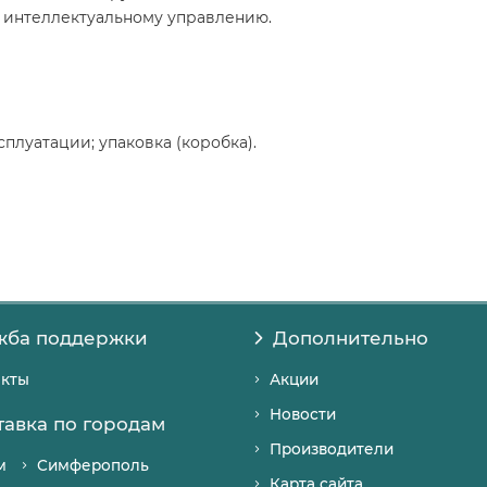
я интеллектуальному управлению.
плуатации; упаковка (коробка).
жба поддержки
Дополнительно
акты
Акции
Новости
тавка по городам
Производители
м
Симферополь
Карта сайта