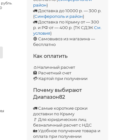
 рубль.
район
)
00
🚛 Доставка до 10000 р. — 300 р.
(
Симферополь и район
)
🚛 Доставка по Крыму от — 300
р. и РФ от — 400 р. (ТК СДЭК
См.
условия
)
🟢 Самовывоз из магазина —
бесплатно
Как оплатить
👛Наличный расчет
🏦 Расчетный счет
💳 Картой при получении
Почему выбирают
Диапазон82
🚛 Самые короткие сроки
ры
доставки по Крыму
🚩 Для юридических лиц
безналичный расчет с НДС
🏡 Удобное получение товара и
оплата при получении