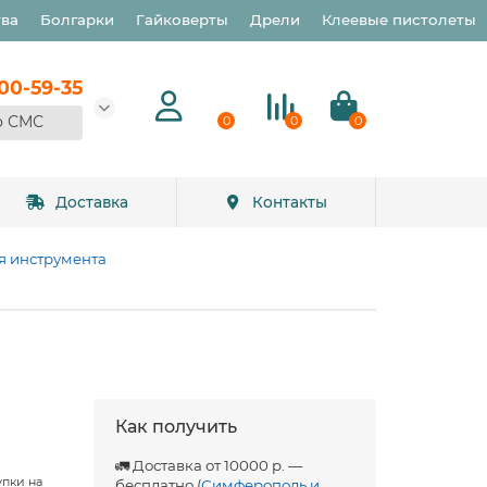
тва
Болгарки
Гайковерты
Дрели
Клеевые пистолеты
900-59-35
о СМС
0
0
0
Доставка
Контакты
я инструмента
Как получить
🚛 Доставка от 10000 р. —
упки на
бесплатно (
Симферополь и