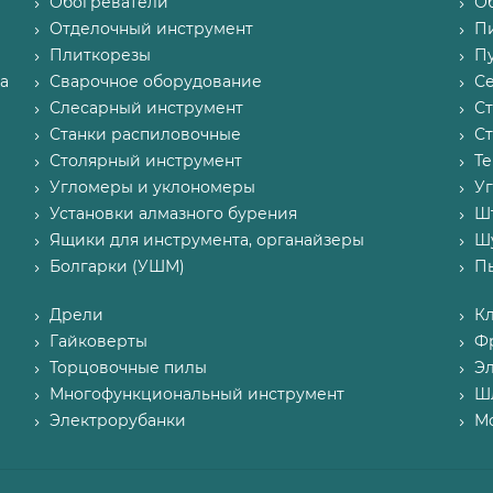
Обогреватели
О
Отделочный инструмент
П
Плиткорезы
Пу
а
Сварочное оборудование
С
Слесарный инструмент
С
Станки распиловочные
С
Столярный инструмент
Т
Угломеры и уклономеры
У
Установки алмазного бурения
Ш
Ящики для инструмента, органайзеры
Ш
Болгарки (УШМ)
П
Дрели
К
Гайковерты
Ф
Торцовочные пилы
Э
Многофункциональный инструмент
Ш
Электрорубанки
М